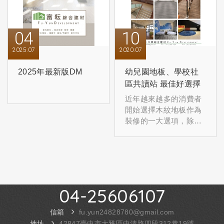
04
10
2025
07
2020
07
2025年最新版DM
幼兒園地板、學校社
區共讀站 最佳好選擇
近年越來越多的消費者
開始選擇木紋地板作為
裝修的一大選項，除了
能夠讓空間煥然一新，
也能創造獨一無二的溫
馨氛圍。早期木製地板
若是不好好保養很可能
會導致地板壽命縮短，
但現在有更佳的選擇能
04-25606107
解決木製地板的問題，
而我們為什麼不選擇更
信箱
fu.yun24828780@gmail.com
好的呢?1.防水早期木製
地址
42847臺中市大雅區中清路四段312巷19號